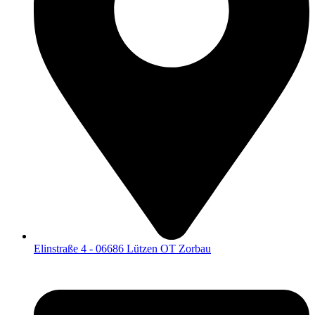
Elinstraße 4 - 06686 Lützen OT Zorbau​