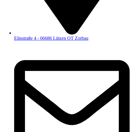
Elinstraße 4 - 06686 Lützen OT Zorbau​