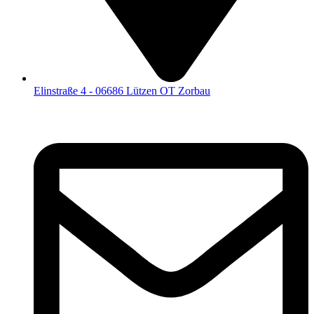
Elinstraße 4 - 06686 Lützen OT Zorbau​