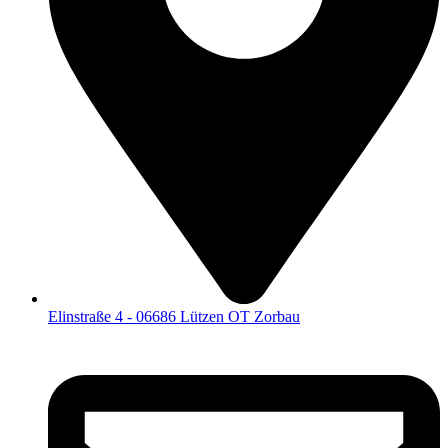
Elinstraße 4 - 06686 Lützen OT Zorbau​